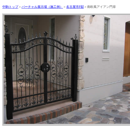
中駒トップ
＞
バーチャル展示場（施工例）
＞
名古屋市F
邸
＞南欧風アイアン門扉