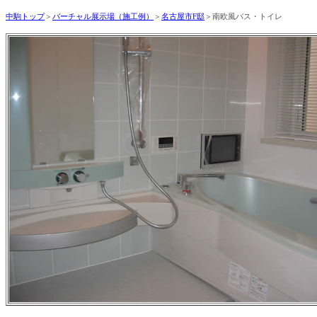
中駒トップ
＞
バーチャル展示場（施工例）
＞
名古屋市F
邸
＞南欧風バス・トイレ