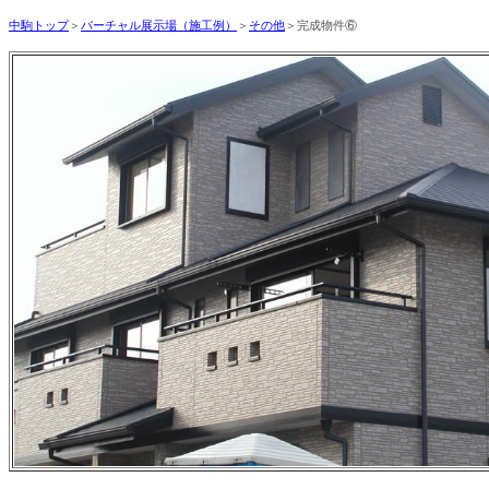
中駒トップ
＞
バーチャル展示場（施工例）
＞
その他
＞完成物件⑥