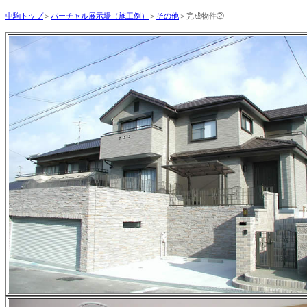
中駒トップ
＞
バーチャル展示場（施工例）
＞
その他
＞完成物件②