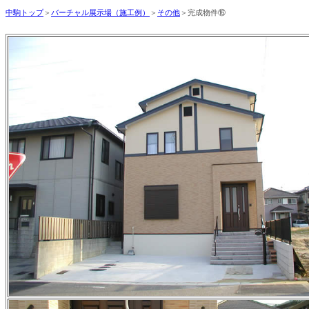
中駒トップ
＞
バーチャル展示場（施工例）
＞
その他
＞完成物件⑯