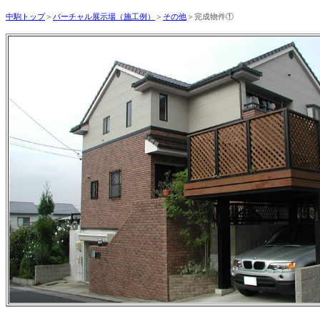
中駒トップ
＞
バーチャル展示場（施工例）
＞
その他
＞完成物件①