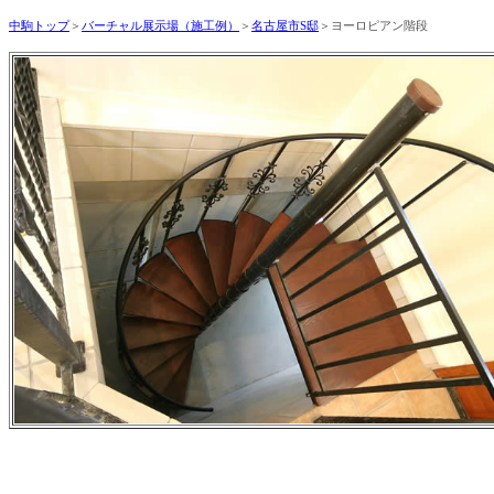
中駒トップ
＞
バーチャル展示場（施工例）
＞
名古屋市S邸
＞ヨーロピアン階段