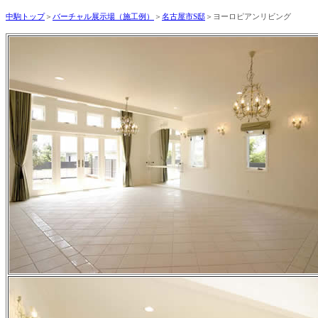
中駒トップ
＞
バーチャル展示場（施工例）
＞
名古屋市S邸
＞ヨーロピアンリビング