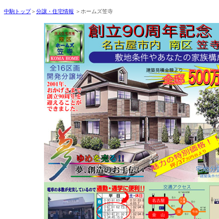
中駒トップ
＞
分譲・住宅情報
＞ホームズ笠寺